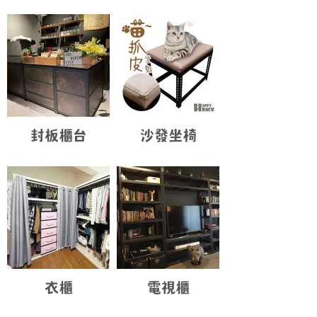
封板櫃台
沙發坐椅
衣櫃
電視櫃