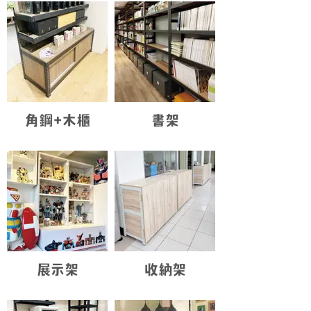
角鋼+木櫃
書架
展示架
收納架