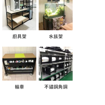
廚具架
水族架
輪車
不鏽鋼角鋼