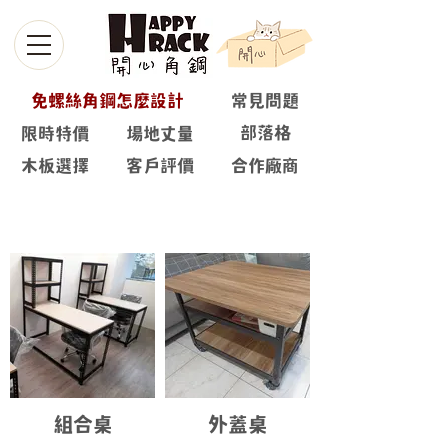
免螺絲角鋼怎麼設計
常見問題
部落格
限時特價
場地丈量
木板選擇
客戶評價
合作廠商
角鋼家具
組合桌
外蓋桌