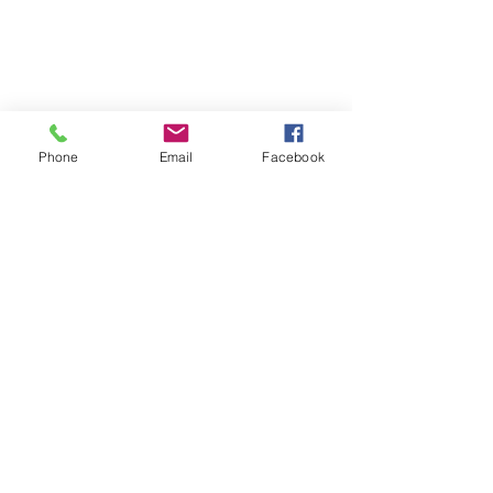
開心角鋼有限公司
統一編號：52217418
電話：
02-2221-3344
傳真：02-2226-0196
Phone
Email
Facebook
happyrack6688@gmail.com
LINE：@happy6688
報價請告知 :
長度 深度 高度 層數