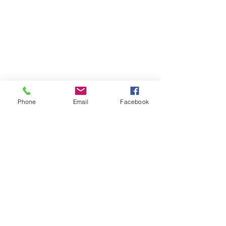
報價請告知 :
長度 深度 高度 層數
​送哪裡 有無樓層搬運
Phone
Email
Facebook