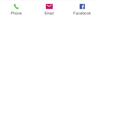
Phone
Email
Facebook
報價請告知 :
長度 深度 高度 層數
​送哪裡 有無樓層搬運