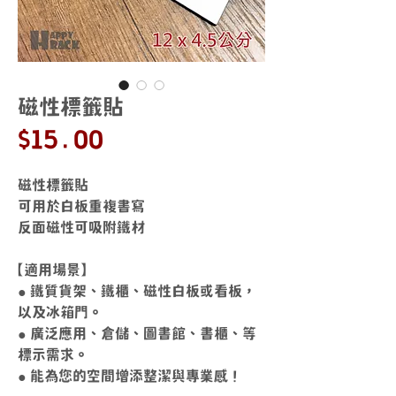
磁性標籤貼
價
$15.00
格
磁性標籤貼
可用於白板重複書寫
反面磁性可吸附鐵材
【適用場景】
● 鐵質貨架、鐵櫃、磁性白板或看板，
以及冰箱門。
● 廣泛應用、倉儲、圖書館、書櫃、等
標示需求。
● 能為您的空間增添整潔與專業感！