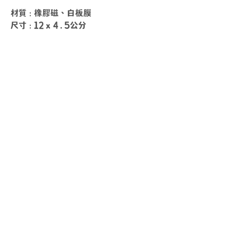
材質 : 橡膠磁、白板膜
尺寸 : 12 x 4.5公分
送貨時間
周一 ~ 周五
10
：
00 ~ 18
：
00
其他時間另外安排
上班時間
周一 ~ 周五
​10
：
00 ~ 17
：
00
其他時間有空就回覆