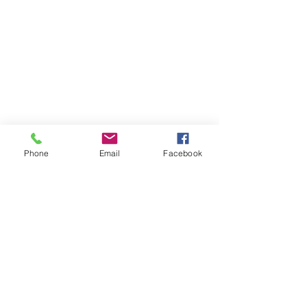
電話：
02-2221-3344
傳真：02-2226-0196
happyrack6688@gmail.com
LINE：@happy6688
Phone
Email
Facebook
報價請告知 :
長度 深度 高度 層數
​送哪裡 有無樓層搬運