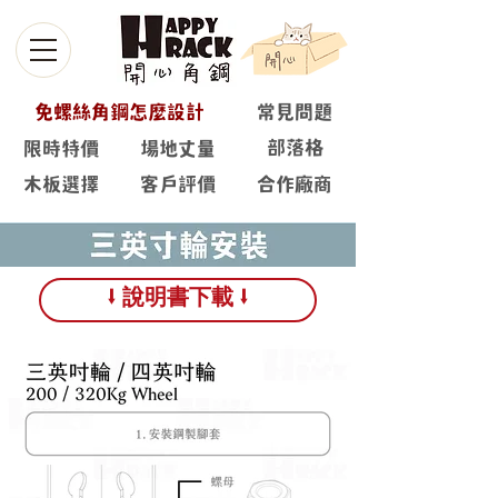
免螺絲角鋼怎麼設計
常見問題
部落格
限時特價
場地丈量
木板選擇
客戶評價
合作廠商
⭣ 說明書下載 ⭣