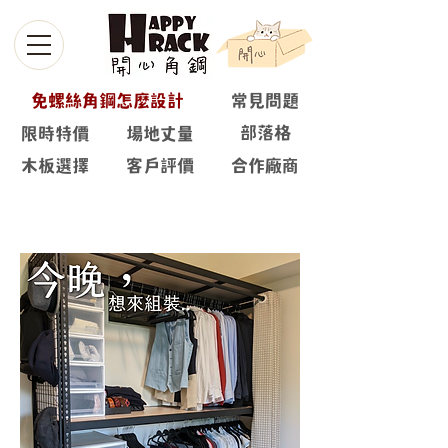
免螺絲角鋼怎麼設計
常見問題
部落格
限時特價
場地丈量
木板選擇
客戶評價
合作廠商
衣櫃