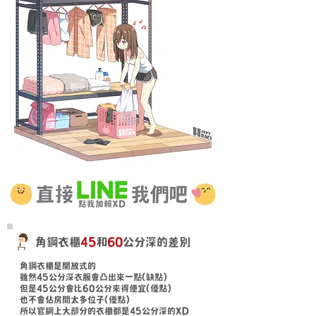
角鋼衣櫃
45
和
60
公分深的差別
角鋼衣櫃是開放式的
雖然45公分深衣服會凸出來一點(缺點)
但是45公分會比60公分來得便宜(優點)
也不會佔房間太多位子(優點)
所以官網上大部分的衣櫃都是45公分深的XD