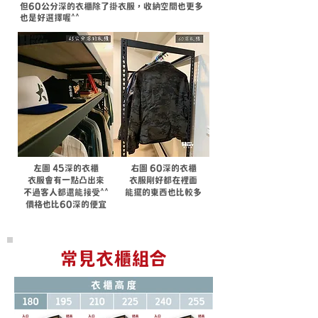
但60公分深的衣櫃除了掛衣服，收納空間也更多
也是好選擇喔^^
左圖 45深的衣櫃
右圖 60深的衣櫃
衣服會有一點凸出來
衣服剛好都在裡面
不過客人都還能接受^^
能擺的東西也比較多
​價格也比60深的便宜
​常見衣櫃組合