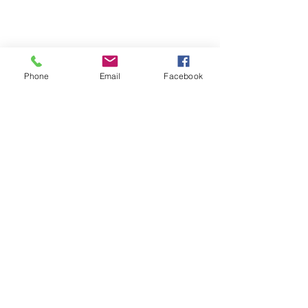
Phone
Email
Facebook
報價請告知 :
長度 深度 高度 層數
​送哪裡 有無樓層搬運