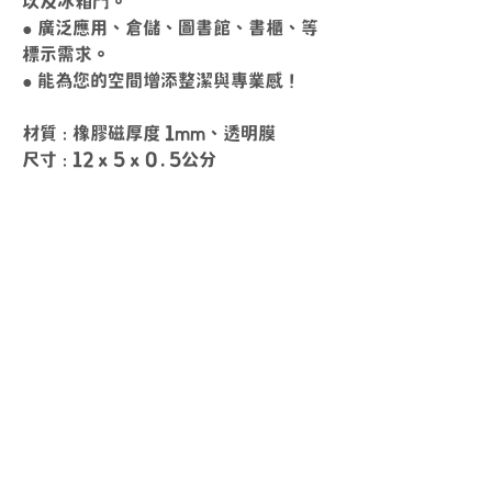
以及冰箱門。
● 廣泛應用、倉儲、圖書館、書櫃、等
標示需求。
● 能為您的空間增添整潔與專業感！
材質 : 橡膠磁厚度 1mm、透明膜
尺寸 : 12 x 5 x 0.5公分
送貨時間
周一 ~ 周五
10
：
00 ~ 18
：
00
其他時間另外安排
上班時間