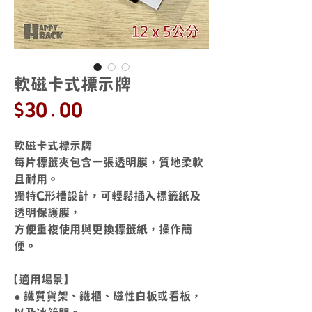
軟磁卡式標示牌
價
$30.00
格
軟磁卡式標示牌
每片標籤夾包含一張透明膜，質地柔軟
且耐用。
獨特C形槽設計，可輕鬆插入標籤紙及
透明保護膜，
方便重複使用與更換標籤紙，操作簡
便。
【適用場景】
● 鐵質貨架、鐵櫃、磁性白板或看板，