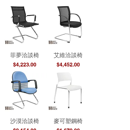
菲夢洽談椅
艾維洽談椅
價格
價格
$4,223.00
$4,452.00
沙漠洽談椅
麥可塑鋼椅