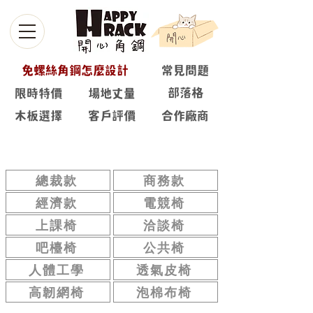
免螺絲角鋼怎麼設計
常見問題
部落格
限時特價
場地丈量
木板選擇
客戶評價
合作廠商
洽談椅
總裁款
商務款
經濟款
電競椅
上課椅
洽談椅
吧檯椅
公共椅
人體工學
透氣皮椅
高韌網椅
泡棉布椅