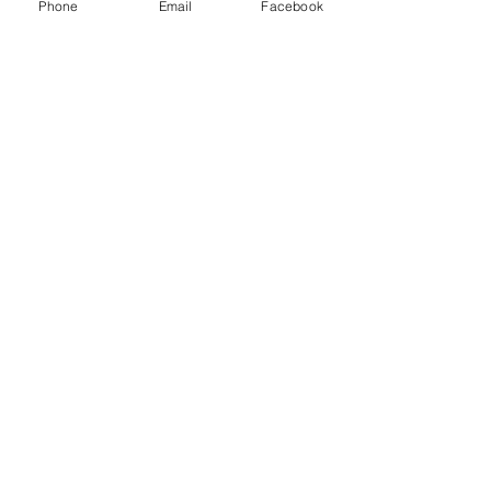
Phone
Email
Facebook
報價請告知 :
長度 深度 高度 層數
​送哪裡 有無樓層搬運