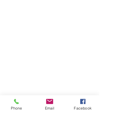
開心角鋼有限公司
統一編號：52217418
電話：
02-2221-3344
傳真：02-2226-0196
happyrack6688@gmail.com
LINE：@happy6688
Phone
Email
Facebook