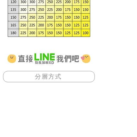
分層方式
一層+下ㄇ
兩層+下ㄇ