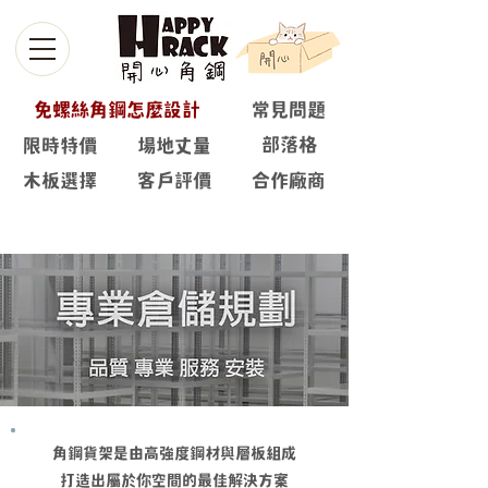
免螺絲角鋼怎麼設計
常見問題
部落格
限時特價
場地丈量
木板選擇
客戶評價
合作廠商
免螺絲角鋼-300Kg
角鋼貨架是由高強度鋼材與層板組成
打造出屬於你空間的最佳解決方案