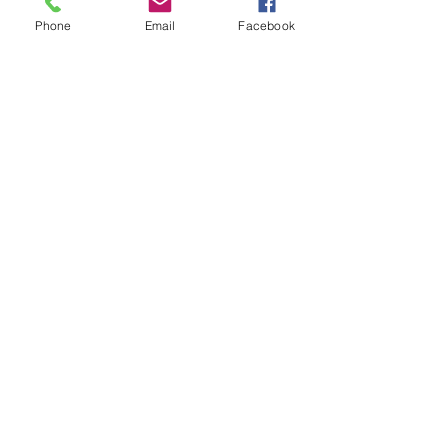
Phone
Email
Facebook
報價請告知 :
長度 深度 高度 層數
​送哪裡 有無樓層搬運