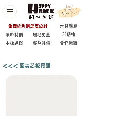
免螺絲角鋼怎麼設計
常見問題
部落格
限時特價
場地丈量
木板選擇
客戶評價
合作廠商
陶瓷白滑面 🗻
＜＜＜ 回美芯板頁面