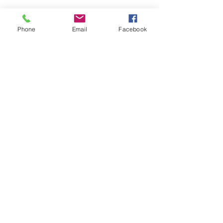
Phone
Email
Facebook
報價請告知 :
長度 深度 高度 層數
​送哪裡 有無樓層搬運