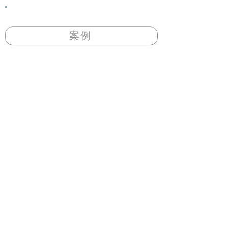
案例
送貨時間
周一 ~ 周五
10
：
00 ~ 18
：
00
其他時間另外安排
上班時間
周一 ~ 周五
​10
：
00 ~ 17
：
00