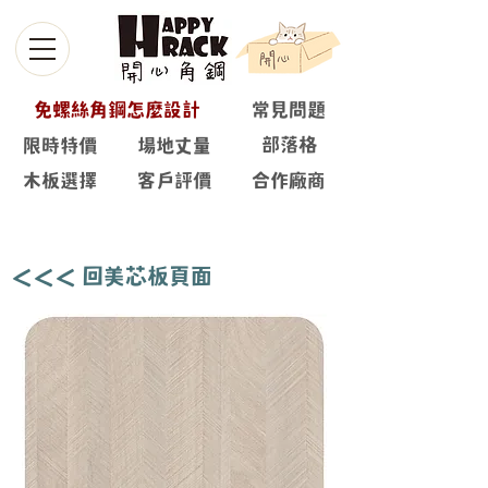
免螺絲角鋼怎麼設計
常見問題
部落格
限時特價
場地丈量
木板選擇
客戶評價
合作廠商
長山核桃 🌳
＜＜＜ 回美芯板頁面