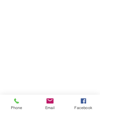
開心角鋼有限公司
統一編號：52217418
電話：
02-2221-3344
傳真：02-2226-0196
happyrack6688@gmail.com
LINE：@happy6688
Phone
Email
Facebook