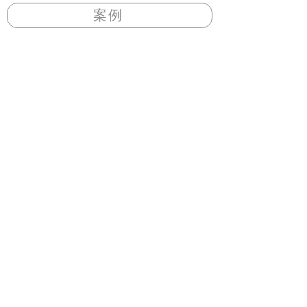
案例
送貨時間
周一 ~ 周五
10
：
00 ~ 18
：
00
其他時間另外安排
上班時間
周一 ~ 周五
​10
：
00 ~ 17
：
00
其他時間有空就回覆