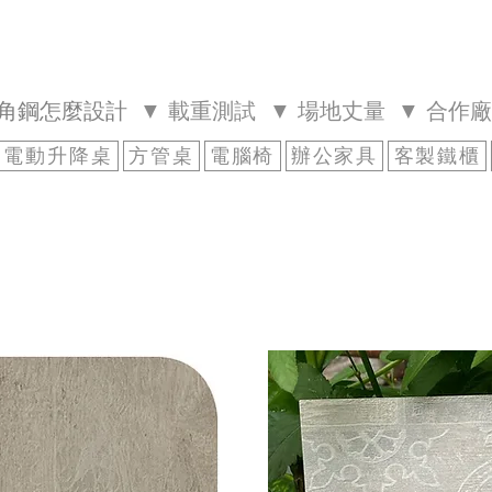
絲角鋼怎麼設計
▼ 載重測試
▼ 場地丈量
▼ 合作
電動升降桌
方管桌
電腦椅
辦公家具
客製鐵櫃
馬雅橡木