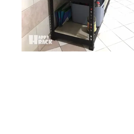
送貨時間
周一 ~ 周五
10
：
00 ~ 18
：
0
其他時間另外安
上班時間