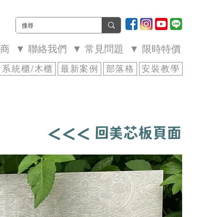
廠商
▼ 聯絡我們
▼ 常見問題
▼ 限時特價
系統櫃/木櫃
最新案例
部落格
安裝教學
＜＜＜ 回美芯板頁面