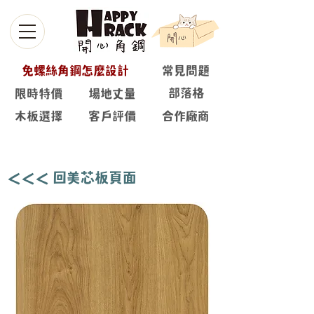
免螺絲角鋼怎麼設計
常見問題
部落格
限時特價
場地丈量
木板選擇
客戶評價
合作廠商
皇家金橡 🌳
＜＜＜ 回美芯板頁面