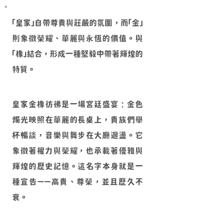
「皇家」自帶尊貴與莊嚴的氛圍，而「金」
則象徵榮耀、華麗與永恆的價值。與
「橡」結合，形成一種堅毅中帶著輝煌的
特質。
皇家金橡彷彿是一場宮廷盛宴：金色
燭光映照在華麗的長桌上，貴族們舉
杯暢談，音樂與舞步在大廳迴盪。它
象徵著權力與榮耀，也承載著優雅與
輝煌的歷史記憶。這名字本身就是一
種宣告——高貴、尊榮，並且歷久不
衰。