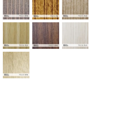
送貨時間
周一 ~ 周五
10
：
00 ~ 18
：
00