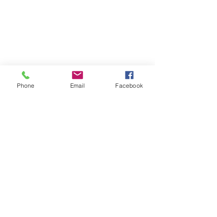
happyrack6688@gmail.com
LINE：@happy6688
Phone
Email
Facebook
報價請告知 :
長度 深度 高度 層數
​送哪裡 有無樓層搬運