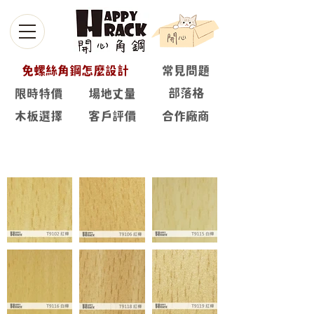
免螺絲角鋼怎麼設計
常見問題
部落格
限時特價
場地丈量
木板選擇
客戶評價
合作廠商
鋼板+波音片 ( 木紋 )