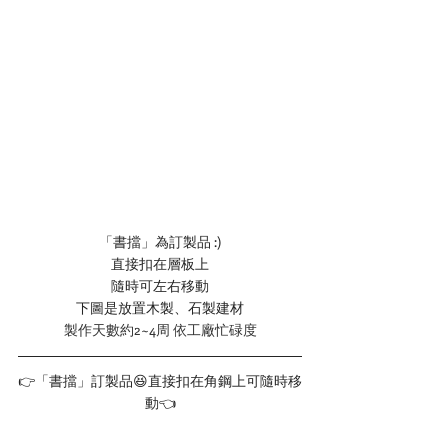
「書擋」為訂製品 :)
直接扣在層板上
隨時可左右移動
下圖是放置木製、石製建材
製作天數約2~4周 依工廠忙碌度
👉「書擋」訂製品😆直接扣在角鋼上可隨時移
動👈