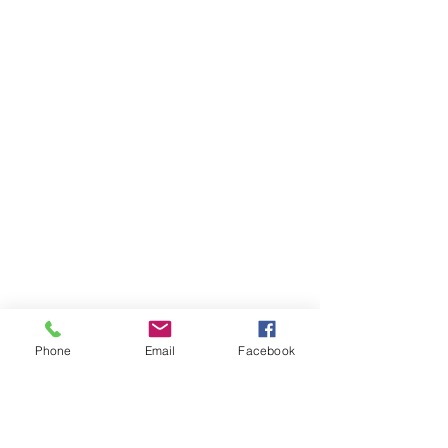
上班時間
決鬥者集合！用角鋼蓋出
「英雄惜英雄，
「三幻神」的黃金神殿，
鋼」：打造英雄
周一 ~ 周五
守護你的至高力量！
基地！
​10
：
00 ~ 17
：
00
其他時間有空就回覆
開心角鋼有限公司
統一編號：52217418
Phone
Email
Facebook
電話：
02-2221-3344
傳真：02-2226-0196