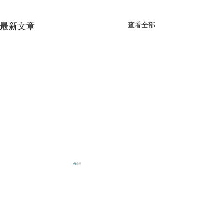
最新文章
查看全部
送貨時間
周一 ~ 周五
10
：
00 ~ 18
：
00
其他時間另外安排