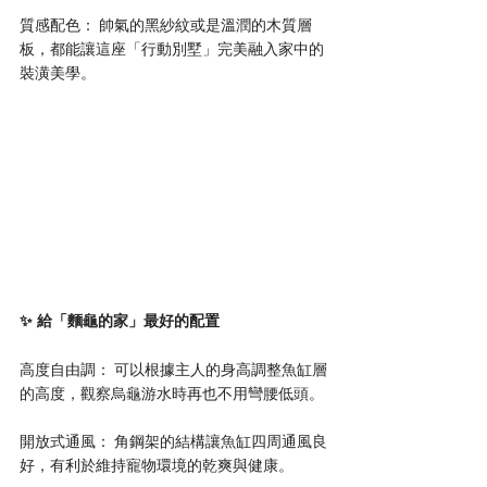
質感配色： 帥氣的黑紗紋或是溫潤的木質層
板，都能讓這座「行動別墅」完美融入家中的
裝潢美學。
✨ 給「麵龜的家」最好的配置
高度自由調： 可以根據主人的身高調整魚缸層
的高度，觀察烏龜游水時再也不用彎腰低頭。
開放式通風： 角鋼架的結構讓魚缸四周通風良
好，有利於維持寵物環境的乾爽與健康。