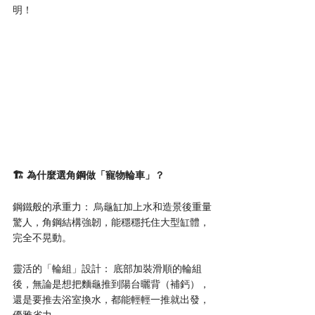
明！
🏗️ 為什麼選角鋼做「寵物輪車」？
鋼鐵般的承重力： 烏龜缸加上水和造景後重量
驚人，角鋼結構強韌，能穩穩托住大型缸體，
完全不晃動。
靈活的「輪組」設計： 底部加裝滑順的輪組
後，無論是想把麵龜推到陽台曬背（補鈣），
還是要推去浴室換水，都能輕輕一推就出發，
優雅省力。