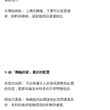
分層收納術： 上層住麵龜，下層可以放置濾
材、飼料與雜物，讓寵物用品通通歸位。
✨ 給「麵龜的家」最好的配置
高度自由調： 可以根據主人的身高調整魚缸層
的高度，觀察烏龜游水時再也不用彎腰低頭。
開放式通風： 角鋼架的結構讓魚缸四周通風良
好，有利於維持寵物環境的乾爽與健康。