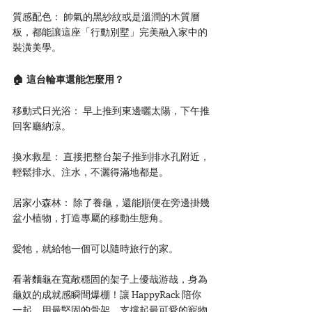
質感配色： 帥氣的黑紗紋或是溫潤的木質層
板，都能讓這座「行動別墅」完美融入家中的
裝潢美學。
🏠 這台輪車還能怎麼用？
移動式日光浴： 早上推到東邊曬太陽，下午推
回客廳納涼。
換水救星： 直接把整台架子推到排水孔附近，
輕鬆排水、注水，不灑得滿地都是。
居家小森林： 除了養龜，還能順便在旁邊掛幾
盆小植物，打造專屬的移動生態角。
愛牠，就給牠一個可以隨時旅行的家。
看著麵龜在寬敞穩固的架子上優哉游哉，身為
龜奴的成就感瞬間爆棚！讓 HappyRack 陪你
一起，用最堅固的骨架，支撐起最可愛的寵物