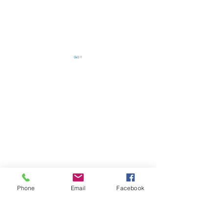
送貨時間
周一 ~ 周五
10
：
00 ~ 18
：
00
其他時間另外安排
上班時間
決鬥者集合！用角鋼蓋出
「英雄惜英雄，
「三幻神」的黃金神殿，
鋼」：打造英雄
周一 ~ 周五
守護你的至高力量！
基地！
​10
：
00 ~ 17
：
00
其他時間有空就回覆
Phone
Email
Facebook