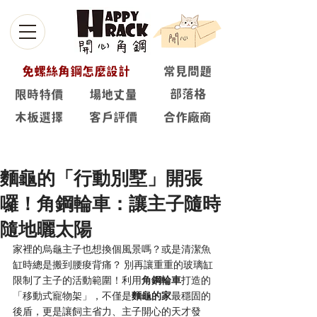
免螺絲角鋼怎麼設計
常見問題
部落格
限時特價
場地丈量
木板選擇
客戶評價
合作廠商
部落格
麵龜的「行動別墅」開張
囉！角鋼輪車：讓主子隨時
隨地曬太陽
家裡的烏龜主子也想換個風景嗎？或是清潔魚
缸時總是搬到腰痠背痛？ 別再讓重重的玻璃缸
限制了主子的活動範圍！利用
角鋼輪車
打造的
「移動式寵物架」，不僅是
麵龜的家
最穩固的
後盾，更是讓飼主省力、主子開心的天才發