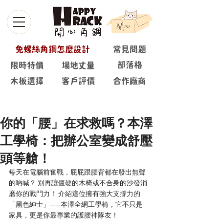
免螺絲角鋼怎麼設計
常見問題
部落格
限時特價
場地丈量
木板選擇
客戶評價
合作廠商
部落格
你的「腰」在求救嗎？本澤
工學椅：把辦公室變成舒壓
頭等艙！
每天在電腦前奮戰，屁屁跟腰背都在發出無聲
的吶喊？ 別再讓僵硬的木椅或不合身的沙發消
磨你的戰鬥力！ 介紹這位擁有強大支撐力的
「黑色紳士」——本澤全網工學椅，它不只是
家具，更是你最專業的護腰神隊友！