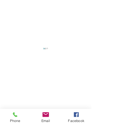
送貨時間
周一 ~ 周五
10
：
00 ~ 18
：
00
其他時間另外安排
上班時間
決鬥者集合！用角鋼蓋出
「英雄惜英雄，
「三幻神」的黃金神殿，
鋼」：打造英雄
周一 ~ 周五
守護你的至高力量！
基地！
​10
：
00 ~ 17
：
00
Phone
Email
Facebook
其他時間有空就回覆