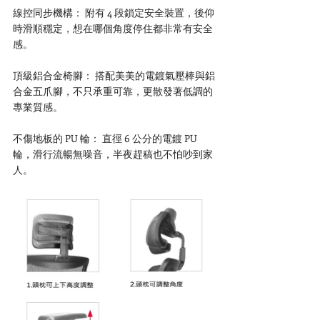
線控同步機構： 附有 4 段鎖定安全裝置，後仰
時滑順穩定，想在哪個角度停住都非常有安全
感。
頂級鋁合金椅腳： 搭配美美的電鍍氣壓棒與鋁
合金五爪腳，不只承重可靠，更散發著低調的
專業質感。
不傷地板的 PU 輪： 直徑 6 公分的電鍍 PU 
輪，滑行流暢無噪音，半夜趕稿也不怕吵到家
人。