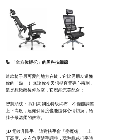
🦾 「全方位撐托」的黑科技細節
這款椅子最可愛的地方在於，它比男朋友還懂
你的「點」！ 無論你今天想挺直背專心衝刺，
還是想微醺後仰放空，它都能完美配合：
智慧頭枕： 採用高韌性特級網布，不僅能調整
上下高度，連傾斜角度也能隨你心情切換，給
脖子最溫柔的依靠。
3D 電鍍升降手： 這對扶手會「變魔術」！上
下高度、左右角度隨手調整，玩遊戲或打字時