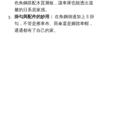
色角鋼搭配木質層板，讓車庫也能透出溫
馨的日系居家感。
掛勾與配件的妙用：
 在角鋼側邊加上 S 掛
勾，不管是擦車布、雨傘還是腳踏車帽，
通通都有了自己的家。