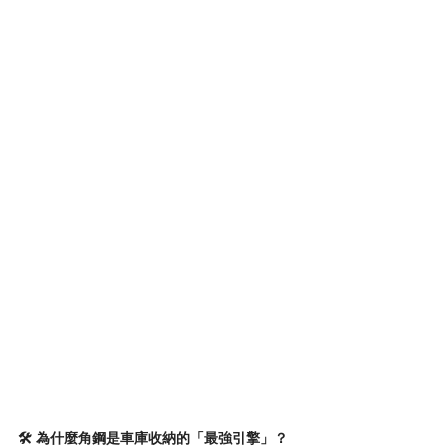
🛠️ 為什麼角鋼是車庫收納的「最強引擎」？