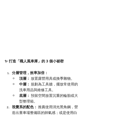
✨ 打造「職人風車庫」的 3 個小祕密
分層管理，效率加倍：
頂層：
 放置露營用具或換季雜物。
中層：
 規劃為工具牆，擺放常使用的
洗車用品與維修工具。
底層：
 預留空間放置沉重的輪胎或大
型整理箱。
視覺系的配色：
 推薦使用消光黑角鋼，營
造出賽車場整備區的帥氣感；或是使用白