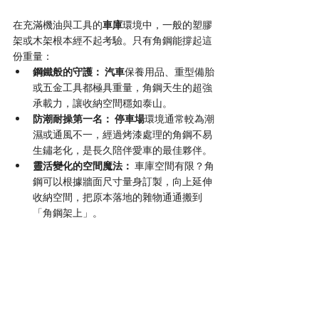
在充滿機油與工具的
車庫
環境中，一般的塑膠
架或木架根本經不起考驗。只有角鋼能撐起這
份重量：
鋼鐵般的守護：
汽車
保養用品、重型備胎
或五金工具都極具重量，角鋼天生的超強
承載力，讓收納空間穩如泰山。
防潮耐操第一名：
停車場
環境通常較為潮
濕或通風不一，經過烤漆處理的角鋼不易
生鏽老化，是長久陪伴愛車的最佳夥伴。
靈活變化的空間魔法：
 車庫空間有限？角
鋼可以根據牆面尺寸量身訂製，向上延伸
收納空間，把原本落地的雜物通通搬到
「角鋼架上」。