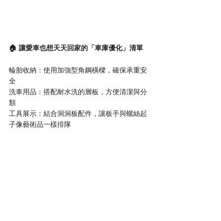
🏠 讓愛車也想天天回家的「車庫優化」清單
輪胎收納：使用加強型角鋼橫樑，確保承重安
全
洗車用品：搭配耐水洗的層板，方便清潔與分
類
工具展示：結合洞洞板配件，讓板手與螺絲起
子像藝術品一樣排隊