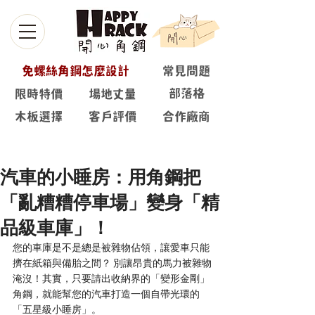
免螺絲角鋼怎麼設計
常見問題
部落格
限時特價
場地丈量
木板選擇
客戶評價
合作廠商
部落格
汽車的小睡房：用角鋼把
「亂糟糟停車場」變身「精
品級車庫」！
您的車庫是不是總是被雜物佔領，讓愛車只能
擠在紙箱與備胎之間？ 別讓昂貴的馬力被雜物
淹沒！其實，只要請出收納界的「變形金剛」
角鋼，就能幫您的汽車打造一個自帶光環的
「五星級小睡房」。