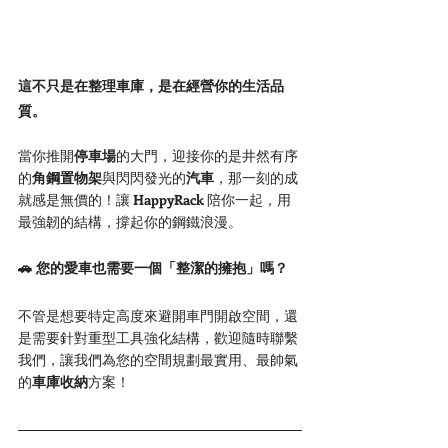
這不只是在整理車庫，是在經營你的生活品
質。
當你推開
停車場
的大門，迎接你的是井然有序
的
角鋼置物架
與閃閃發光的
汽車
，那一刻的成
就感是無價的！讓 
HappyRack
 陪你一起，用
最強韌的結構，撐起你的鋼鐵浪漫。
🚗 您的愛車也需要一個「整潔的擁抱」嗎？
不管是想要特定高度來避開車門開啟空間，還
是需要針對重型工具強化結構，歡迎隨時聯繫
我們，讓我們為您的空間規劃最實用、最帥氣
的
車庫收納
方案！