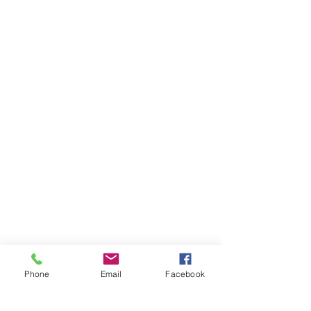
統一編號：52217418
電話：
02-2221-3344
傳真：02-2226-0196
happyrack6688@gmail.com
LINE：@happy6688
報價請告知 :
Phone
Email
Facebook
長度 深度 高度 層數