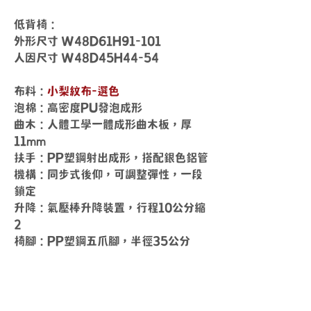
低背椅：
外形尺寸 W48D61H91-101
人因尺寸 W48D45H44-54
布料：
小梨紋布-選色
泡棉：高密度PU發泡成形
曲木：人體工學一體成形曲木板，厚
11mm
扶手：PP塑鋼射出成形，搭配銀色鋁管
機構：同步式後仰，可調整彈性，一段
鎖定
升降：氣壓棒升降裝置，行程10公分縮
2
椅腳：PP塑鋼五爪腳，半徑35公分