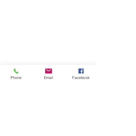
統一編號：52217418
電話：
02-2221-3344
傳真：02-2226-0196
happyrack6688@gmail.com
LINE：@happy6688
Phone
Email
Facebook
報價請告知 :
長度 深度 高度 層數
​送哪裡 有無樓層搬運