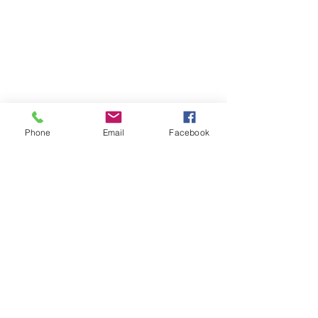
傳真：02-2226-0196
happyrack6688@gmail.com
LINE：@happy6688
Phone
Email
Facebook
報價請告知 :
長度 深度 高度 層數
​送哪裡 有無樓層搬運