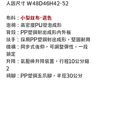
人因尺寸 W48D46H42-52
布料：
小梨紋布-選色
泡棉：高密度PU發泡成形
背殼：PP塑鋼射出成形內外板
扶手：採用PP塑鋼射出成形，堅固耐用
機構：同步式後仰，可調整彈性，一段
鎖定
升降：氣壓棒升降裝置，行程10公分縮
2
椅腳：PP塑鋼五爪腳，半徑30公分
送貨時間
周一 ~ 周五