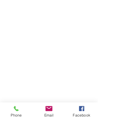
其他時間有空就回覆
開心角鋼有限公司
統一編號：52217418
電話：
02-2221-3344
傳真：02-2226-0196
happyrack6688@gmail.com
LINE：@happy6688
Phone
Email
Facebook