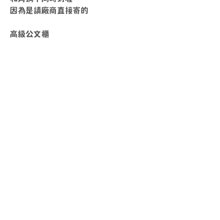
因為是請廠商直接寄的
高級公文櫃
送貨時間
周一 ~ 周五
10
：
00 ~ 18
：
00
其他時間另外安排
上班時間
周一 ~ 周五
​10
：
00 ~ 17
：
00