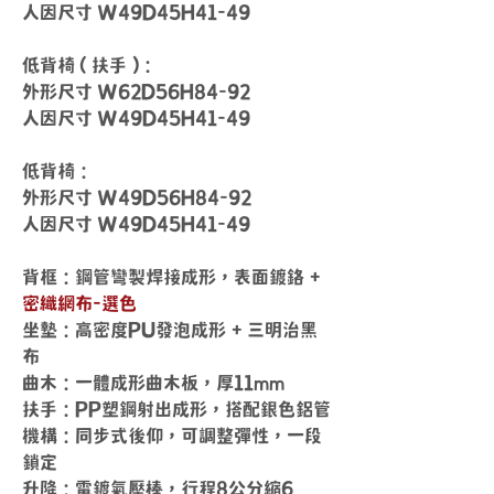
人因尺寸 W49D45H41-49
低背椅 ( 扶手 )：
外形尺寸 W62D56H84-92
人因尺寸 W49D45H41-49
低背椅：
外形尺寸 W49D56H84-92
人因尺寸 W49D45H41-49
背框：鋼管彎製焊接成形，表面鍍鉻 +
密織網布-選色
坐墊：高密度PU發泡成形 + 三明治黑
布
曲木：一體成形曲木板，厚11mm
扶手：PP塑鋼射出成形，搭配銀色鋁管
機構：同步式後仰，可調整彈性，一段
鎖定
升降：電鍍氣壓棒，行程8公分縮6