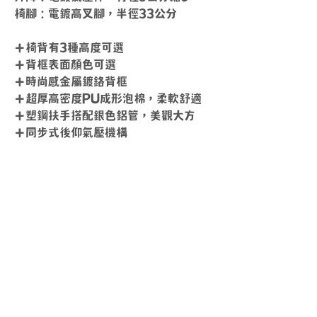
椅腳：電鍍高叉腳，半徑33公分
＋椅背有3種高度可選
＋背框表面顏色可選
＋時尚感金屬鍍鉻背框
＋超厚高密度PU成形泡棉，柔軟舒適
＋塑鋼扶手搭配銀色鋁管，美觀大方
＋同步式後仰氣壓機構
送貨時間
周一 ~ 周五
10
：
00 ~ 18
：
00
其他時間另外安排