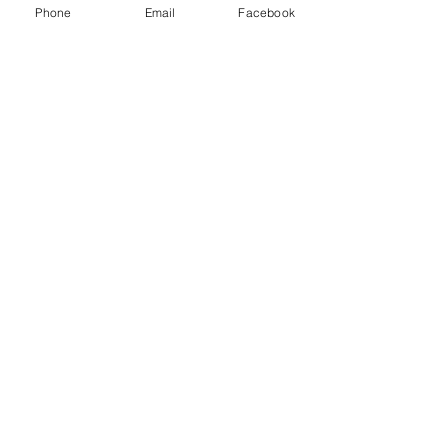
Phone
Email
Facebook
LINE：@happy6688
報價請告知 :
長度 深度 高度 層數
​送哪裡 有無樓層搬運