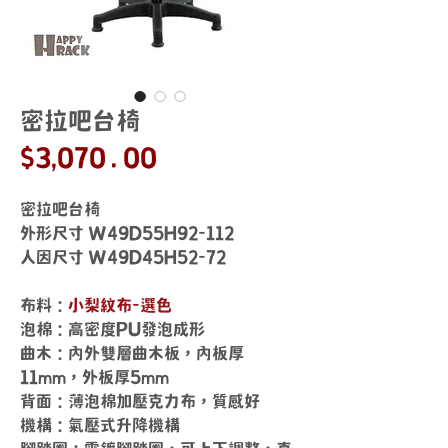
密拉吧台椅
價
$3,070.00
格
密拉吧台椅
外形尺寸 W49D55H92-112
人因尺寸 W49D45H52-72
布料：
小梨紋布-選色
泡棉：高密度PU發泡成形
曲木：內外雙層曲木板，內板厚
11mm，外板厚5mm
背面：薄泡棉加壓克力布，質感好
機構：氣壓式升降機構