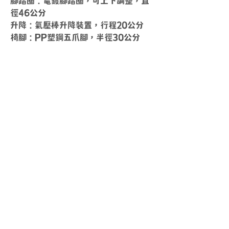
腳踏圈：電鍍腳踏圈，可上下調整，直
徑46公分
升降：氣壓棒升降裝置，行程20公分
椅腳：PP塑鋼五爪腳，半徑30公分
送貨時間
周一 ~ 周五
10
：
00 ~ 18
：
00
其他時間另外安排
上班時間
周一 ~ 周五
​10
：
00 ~ 17
：
00