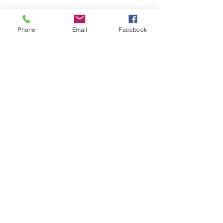
Phone
Email
Facebook
報價請告知 :
長度 深度 高度 層數
​送哪裡 有無樓層搬運