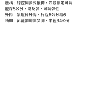
機構：線控同步式後仰，四段鎖定可調
座深5公分，防反彈，可調彈性
升降：氣壓棒升降，行程6公分縮6
椅腳：尼龍加纖高叉腳，半徑34公分
送貨時間
周一 ~ 周五
10
：
00 ~ 18
：
00
其他時間另外安排
上班時間
周一 ~ 周五
​10
：
00 ~ 17
：
00