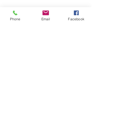
Phone
Email
Facebook
報價請告知 :
長度 深度 高度 層數
​送哪裡 有無樓層搬運