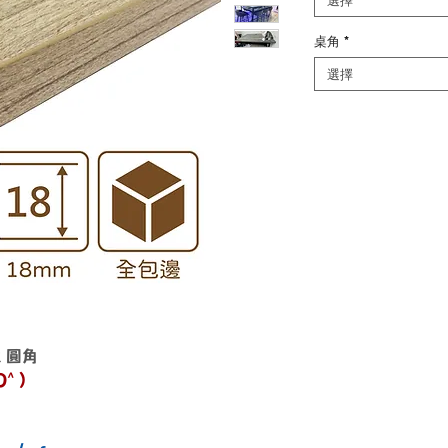
選擇
桌角
*
選擇
R 圓角
^ )