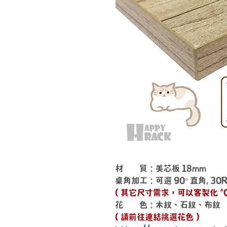
材 質：美芯板 18mm
桌角加工：可選 90° 直角, 30
( 其它尺寸需求，可以客製化 ^O
花 色：木紋、石紋、布紋
( 請前往連結挑選花色 )