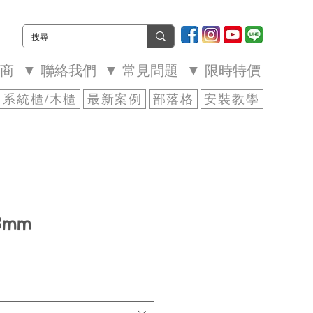
廠商
▼ 聯絡我們
▼ 常見問題
▼ 限時特價
系統櫃/木櫃
最新案例
部落格
安裝教學
8mm
價
格