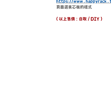
https://www.happyrack.
頁面選美芯板的樣式
( 以上售價：自取 / DIY )
送貨時間
周一 ~ 周五
10
：
00 ~ 18
：
0
其他時間另外安
上班時間
周一 ~ 周五
​10
：
00 ~ 17
：
0