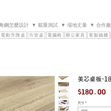
絲角鋼怎麼設計
▼ 載重測試
▼ 場地丈量
▼ 合作
電動升降桌
方管桌
電腦椅
辦公家具
客製鐵櫃
美芯桌板-1
$180.00
尺寸
*