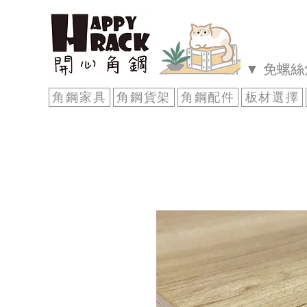
▼ 免螺
角鋼家具
角鋼貨架
角鋼配件
板材選擇