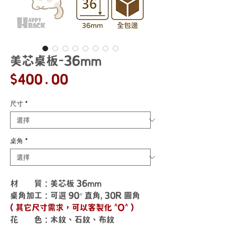
美芯桌板-36mm
價
$400.00
格
尺寸
*
桌角
*
材 質：美芯板 36mm
桌角加工：可選 90° 直角, 30R 圓角
( 其它尺寸需求，可以客製化 ^O^ )
花 色：木紋、石紋、布紋