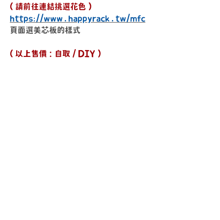
( 請前往連結挑選花色 )
https://www.happyrack.tw/mfc
頁面選美芯板的樣式
( 以上售價：自取 / DIY )
送貨時間
周一 ~ 周五
10
：
00 ~ 18
：
00
其他時間另外安排
上班時間
周一 ~ 周五