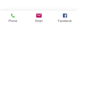
Phone
Email
Facebook
報價請告知 :
長度 深度 高度 層數
​送哪裡 有無樓層搬運