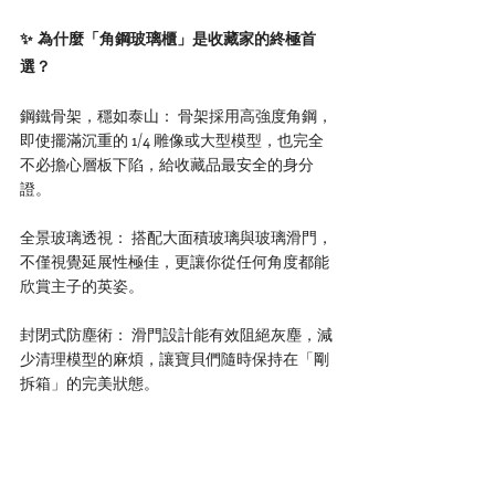
✨ 為什麼「角鋼玻璃櫃」是收藏家的終極首
選？
鋼鐵骨架，穩如泰山： 骨架採用高強度角鋼，
即使擺滿沉重的 1/4 雕像或大型模型，也完全
不必擔心層板下陷，給收藏品最安全的身分
證。
全景玻璃透視： 搭配大面積玻璃與玻璃滑門，
不僅視覺延展性極佳，更讓你從任何角度都能
欣賞主子的英姿。
封閉式防塵術： 滑門設計能有效阻絕灰塵，減
少清理模型的麻煩，讓寶貝們隨時保持在「剛
拆箱」的完美狀態。