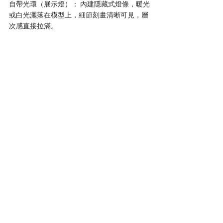
自帶光環（展示燈）： 內建隱藏式燈條，暖光
或白光灑落在模型上，細節刻畫清晰可見，層
次感直接拉滿。