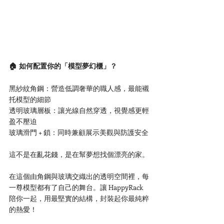
🏠 如何配置你的「模型夢幻櫃」？
黑紗紋角鋼：營造低調奢華的職人感，最能襯
托模型的細節
透明玻璃層板：讓光線自然穿透，視覺感更輕
盈不壓迫
玻璃滑門 + 鎖：同時兼顧展示美觀與防護安全
這不是在亂花錢，是在幫夢想找個漂亮的家。
在這個由角鋼與玻璃交織出的透明空間裡，每
一尊模型都有了自己的舞台。讓 HappyRack 
陪你一起，用最堅實的結構，封裝起你最純粹
的熱愛！