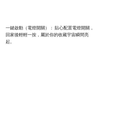
一鍵啟動（電燈開關）： 貼心配置電燈開關，
回家後輕輕一按，屬於你的收藏宇宙瞬間亮
起。